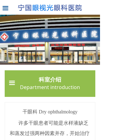
首页
白内障科
끀
医院概况
青光眼科
科室介绍
小儿眼科
专家团队
眼底病科
就诊指南
干眼科
联系我们
屈光中心
科室介绍
끀
Department introduction
视光中心
医学验光配镜中心
干眼科 Dry ophthalmology
许多干眼患者可能是水样液缺乏
和蒸发过强两种因素并存，开始治疗