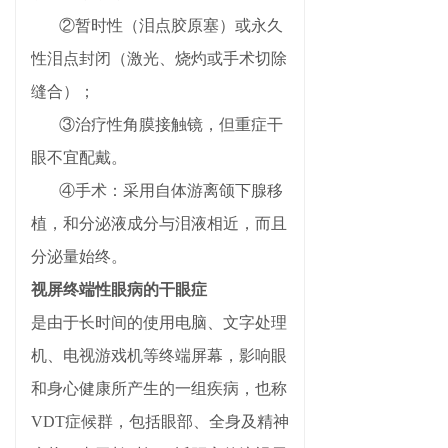
②暂时性（泪点胶原塞）或永久
性泪点封闭（激光、烧灼或手术切除
缝合）；
③治疗性角膜接触镜，但重症干
眼不宜配戴。
④手术：采用自体游离颌下腺移
植，和分泌液成分与泪液相近，而且
分泌量始终。
视屏终端性眼病的干眼症
是由于长时间的使用电脑、文字处理
机、电视游戏机等终端屏幕，影响眼
和身心健康所产生的一组疾病，也称
VDT症候群，包括眼部、全身及精神