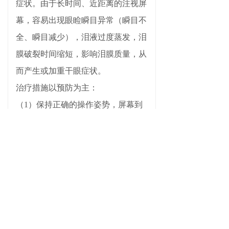
症状。由于长时间、近距离的注视屏
幕，容易出现眼睑瞬目异常（瞬目不
全、瞬目减少），泪液过度蒸发，泪
膜破裂时间缩短，影响泪膜质量，从
而产生或加重干眼症状。
治疗措施以预防为主：
（1）保持正确的操作姿势，屏幕到
眼的距离约为40—70cm，视线稍向
下形成一定的角度。使用1—2h电脑
后，休息10—15min，眺望远方，休
息眼睛；适当活动身体。
（2）屈光不正患者，应配戴合适度
数的眼镜。
（3）出于干眼症状，可使用人工泪