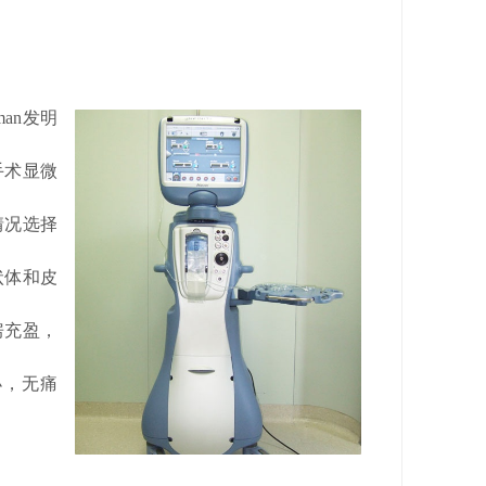
an发明
手术显微
情况选择
状体和皮
房充盈，
小，无痛