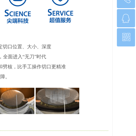
ꁗ
0563-4290000
ꀥ
QQ客服
定切口位置、大小、深度
微信二维码
全面进入“无刀”时代
和劈核，比手工操作切口更精准
保障。