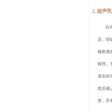
2. 超
白内障
后，经
镜和美
程序。
质击碎
然后植
苦，手