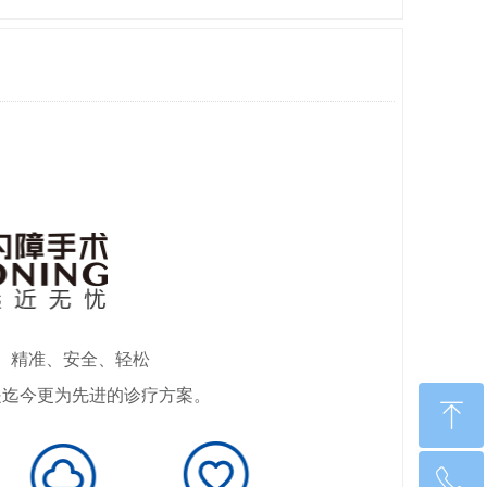
、精准、安全、轻松
迄今更为先进的诊疗方案。
ꁸ
ꂅ
回到顶部